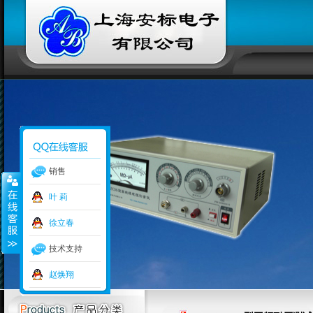
销售
叶 莉
徐立春
技术支持
赵焕翔