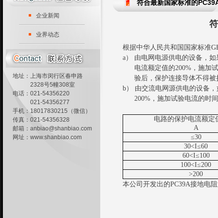
符合最新国家标准的PC39
企业新闻
符
业界动态
根据中华人民共和国国家标准
GB
a）
由电网电源供电的设备，如果
电流额定值的200%，施加试
地址：上海市闵行区春申路
验后，保护连接导体不得被
2328号5幢308室
b）
由交流电网源供电的设备，
电话：021-54356220
200%，施加试验电流的时
021-54356277
手机：18017830215（微信）
电路的保护电流额定
传真：021-54356328
A
邮箱：
anbiao@shanbiao.com
≤30
网址：
www.shanbiao.com
30<I≤
60
60<I≤
100
100<I≤
200
>200
本公司开发出的
PC39A
接地电阻