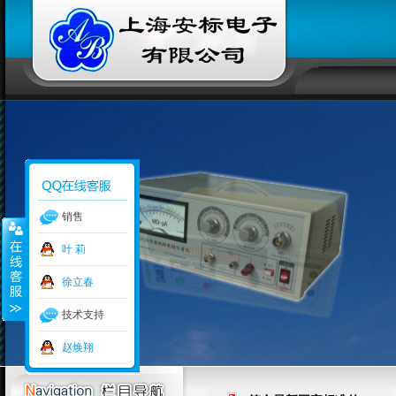
销售
叶 莉
徐立春
技术支持
赵焕翔